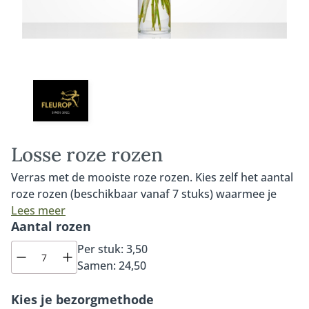
Losse roze rozen
Verras met de mooiste roze rozen. Kies zelf het aantal
roze rozen (beschikbaar vanaf 7 stuks) waarmee je
iemand wilt verrassen. Onze roze rozen zijn van de
Lees meer
Aantal rozen
allerhoogste kwaliteit, altijd dagvers en worden met
liefde en veel vakmanschap door de lokale Fleurop
Per stuk:
3,50
bloemist samengesteld tot een prachtig boeket. De
Samen:
24,50
roze rozen die worden gebruikt in dit boeket zijn de
Sweet Avalanche rozen. Deze roos heeft een zachtroze
Kies je bezorgmethode