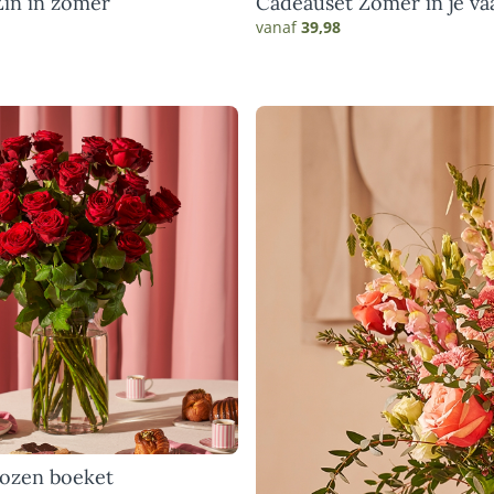
in in zomer
Cadeauset Zomer in je va
vanaf
39,98
rozen boeket