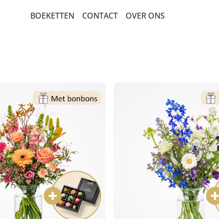
BOEKETTEN
CONTACT
OVER ONS
BEDANKT EN ZOMAAR
BESTSELLERS
BETERSCHAP EN STERKTE
ROUW EN CONDOLEANCE
SEIZOENSBOEKETTEN
VERJAARDAG EN FELICITATIE
MEEST DUURZAME KEUZE
PLANTEN
ROZEN
LUXE-CADEAUBOEKETTEN