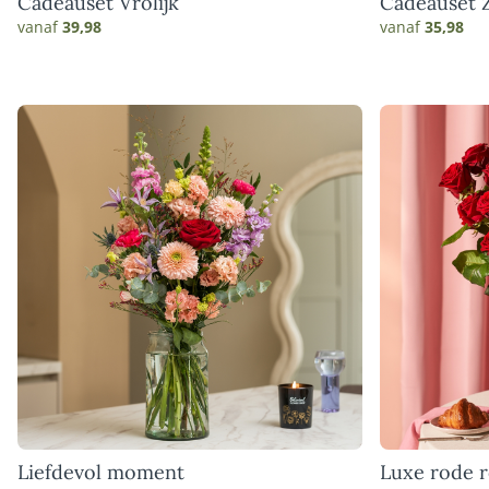
Cadeauset Vrolijk
Cadeauset Z
vanaf
39,98
vanaf
35,98
Liefdevol moment
Luxe rode 