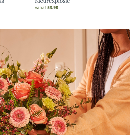
as
Kleurexplosie
vanaf
53,98