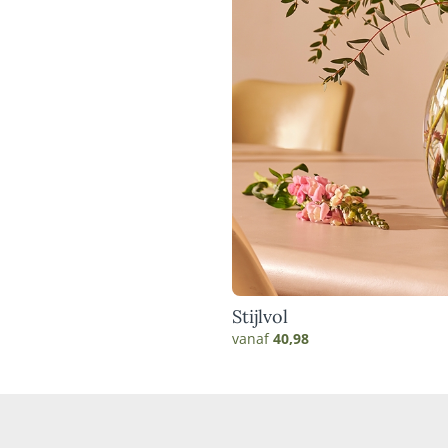
Stijlvol
vanaf
40,98