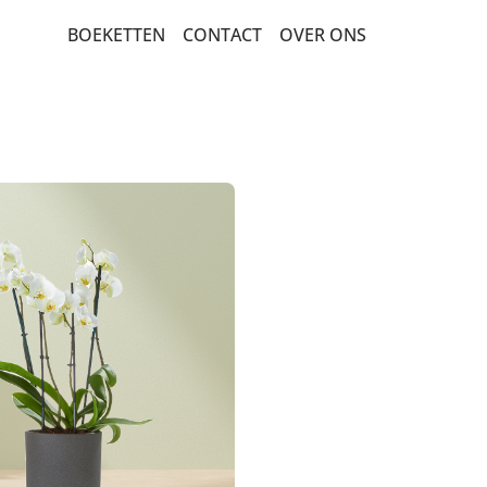
BOEKETTEN
CONTACT
OVER ONS
BEDANKT EN ZOMAAR
BESTSELLERS
BETERSCHAP EN STERKTE
ROUW EN CONDOLEANCE
SEIZOENSBOEKETTEN
VERJAARDAG EN FELICITATIE
MEEST DUURZAME KEUZE
PLANTEN
ROZEN
LUXE-CADEAUBOEKETTEN